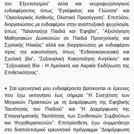
του Εξευτελισμού" αλλά και νευροψυχολογικού
ενδιαφέροντος όπως "Εγκέφαλος και Γλώσσα" και
"Ογκολογικός Ασθενής, Ολιστική Προσέγγιση". Επιπλέον,
διοργανώσεις με ενδιαφέρον στην αναπτυξιακή ψυχολογία,
όπως "Ταλαντούχα Παιδιά και Έφηβοι", "Αξιολόγηση
Μαθησιακών Δυσκολιών σε Παιδιά Προσχολικής και
Σχολικής Ηλικίας" αλλά και διοργανώσεις με ενδιαφέρον
προς την κακοποίηση, όπως "Ενδοοικογενειακή και
Σχολική βία", "Σεξουαλική Κακοποίηση Ανηλίκου" και
"Σεξουαλική Βία - Η Αμείλικτη και Ακραία Εκδήλωση της
Επιθετικότητας".
♦
Στα ερευνητικά μου ενδιαφέροντα βρίσκονται οι έρευνες
που έχω εκπονήσει έως σήμερα "Η Συσχέτιση των
Μητρικών Πρακτικών με τη Διαμόρφωση της Εφηβικής
Ταυτότητας του Παιδιού" και "Η Διαμόρφωση της
Επαγγελματικής Ταυτότητας των Συνθετικών Συμβούλων
και Ψυχοθεραπευτών". Επιπρόσθετα, έχω συμμετάσχει
στο διαπολιτισμικό ερευνητικό πρόγραμμα "Διαμόρφωση