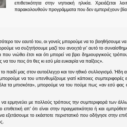
επιθετικότητα στην νηπιακή ηλικία. Χρειάζεται 
παρακολουθούν προγράμματα που δεν εμπεριέχουν βίαι
σότερο τον εαυτό του, οι γονείς μπορούμε να το βοηθήσουμε να
ρούμε να συζητήσουμε μαζί του ανοιχτά γι’ αυτό το συναίσθημα
ι που νιώθει έτσι και ότι μπορεί να βρει δημιουργικούς τρόπου
 να του πεις ότι θες κι εσύ μία ευκαιρία να παίξεις».
ε το παιδί μας στον αυτοέλεγχο και τον ηθικό συλλογισμό. Ήδη α
 μπορούμε να του υπενθυμίζουμε γιατί κάποιες συμπεριφορές εί
όλα τα μπισκότα», μπορούμε να του πούμε πως «αν εσύ φας ό
δί να ερμηνεύει με πολλούς τρόπους την συμπεριφορά των άλλω
πιθετική απ’ ότι είναι στην πραγματικότητα ή και εμπρόθετη
α εξετάσουμε το εκάστοτε περιστατικό που οδήγησε στην επι
ς.